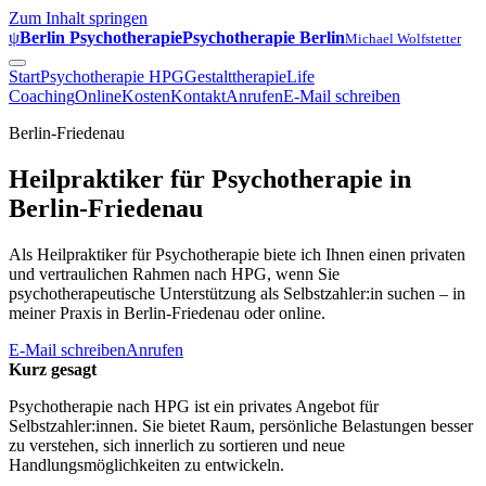
Zum Inhalt springen
ψ
Berlin Psychotherapie
Psychotherapie Berlin
Michael Wolfstetter
Start
Psychotherapie HPG
Gestalttherapie
Life
Coaching
Online
Kosten
Kontakt
Anrufen
E-Mail schreiben
Berlin-Friedenau
Heilpraktiker für Psychotherapie in
Berlin-Friedenau
Als Heilpraktiker für Psychotherapie biete ich Ihnen einen privaten
und vertraulichen Rahmen nach HPG, wenn Sie
psychotherapeutische Unterstützung als Selbstzahler:in suchen – in
meiner Praxis in Berlin-Friedenau oder online.
E-Mail schreiben
Anrufen
Kurz gesagt
Psychotherapie nach HPG ist ein privates Angebot für
Selbstzahler:innen. Sie bietet Raum, persönliche Belastungen besser
zu verstehen, sich innerlich zu sortieren und neue
Handlungsmöglichkeiten zu entwickeln.