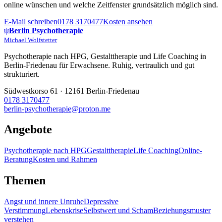
online wünschen und welche Zeitfenster grundsätzlich möglich sind.
E-Mail schreiben
0178 3170477
Kosten ansehen
ψ
Berlin Psychotherapie
Michael Wolfstetter
Psychotherapie nach HPG, Gestalttherapie und Life Coaching in
Berlin-Friedenau für Erwachsene. Ruhig, vertraulich und gut
strukturiert.
Südwestkorso 61 · 12161 Berlin-Friedenau
0178 3170477
berlin-psychotherapie@proton.me
Angebote
Psychotherapie nach HPG
Gestalttherapie
Life Coaching
Online-
Beratung
Kosten und Rahmen
Themen
Angst und innere Unruhe
Depressive
Verstimmung
Lebenskrise
Selbstwert und Scham
Beziehungsmuster
verstehen