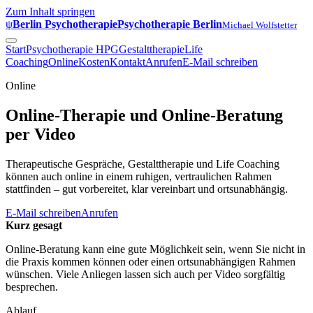
Zum Inhalt springen
ψ
Berlin Psychotherapie
Psychotherapie Berlin
Michael Wolfstetter
Start
Psychotherapie HPG
Gestalttherapie
Life
Coaching
Online
Kosten
Kontakt
Anrufen
E-Mail schreiben
Online
Online-Therapie und Online-Beratung
per Video
Therapeutische Gespräche, Gestalttherapie und Life Coaching
können auch online in einem ruhigen, vertraulichen Rahmen
stattfinden – gut vorbereitet, klar vereinbart und ortsunabhängig.
E-Mail schreiben
Anrufen
Kurz gesagt
Online-Beratung kann eine gute Möglichkeit sein, wenn Sie nicht in
die Praxis kommen können oder einen ortsunabhängigen Rahmen
wünschen. Viele Anliegen lassen sich auch per Video sorgfältig
besprechen.
Ablauf